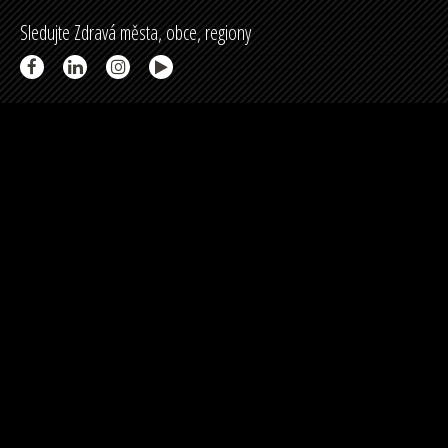
Sledujte Zdravá města, obce, regiony
Partneři a spolupráce
Podpořeno