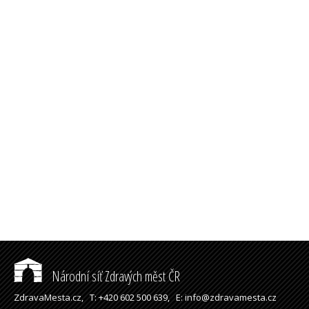
Národní síť Zdravých měst ČR
ZdravaMesta.cz,
T: +420 602 500 639,
E: info@zdravamesta.cz