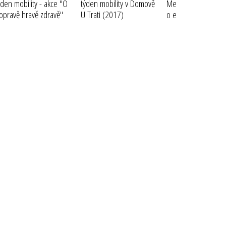
ýden mobility - akce "O
týden mobility v Domově
Mezinárodní konfe
opravě hravě zdravě"
U Trati
(2017)
o energii, dopravě 
2017)
inovacích
(2017)