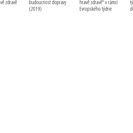
vě zdravě
budoucnost dopravy
hravě zdravě" v rámci
t
(2019)
Evropského týdne
d
mobility
(2018)
(