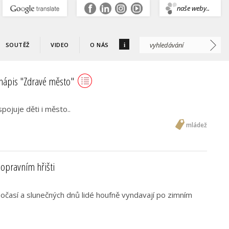
.
naše weby..
i
SOUTĚŽ
VIDEO
O NÁS
 nápis "Zdravé město"
pojuje děti i město..
mládež
opravním hřišti
časí a slunečných dnů lidé houfně vyndavají po zimním