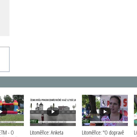
 ETM - O
Litoměřice: Anketa
Litoměřice: "O dopravě
L