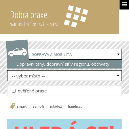
☰
Dobrá praxe
NÁRODNÍ SÍŤ ZDRAVÝCH MĚST
DOPRAVA A MOBILITA
Dopravní tahy, dopravní síť v regionu, obchvaty
-- vyber místo --
ověřené praxe
smart
senioři
mládež
handicap