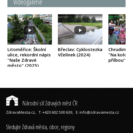
Videogalerie
Litoměřice: Školní
Břeclav: Cyklostezka
Chrudim: 
ulice, rekordní nápis
Včelínek
(2024)
"Na kolo je
"Naše Zdravé
přilbou"
(2
město"
(2025)
Národní síť Zdravých měst ČR
ZdravaMesta.cz,
T: +420 602 500 639,
E: info@zdravamesta.cz
Sledujte Zdravá města, obce, regiony