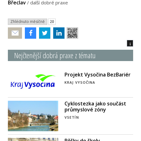
Břeclav
/
další dobré praxe
Zhlédnuto měsíčně
20
Poslat
i
Nejčtenější dobrá praxe z tématu
Projekt Vysočina BezBariér
KRAJ VYSOČINA
Cyklostezka jako součást
průmyslové zóny
VSETÍN
Pěšky do školy