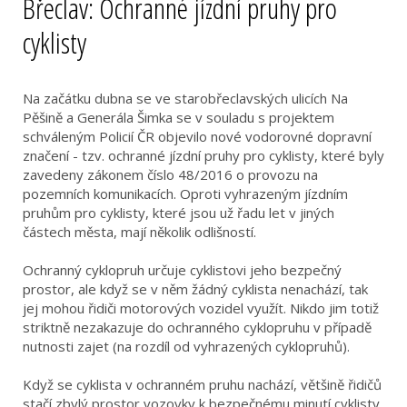
Břeclav: Ochranné jízdní pruhy pro
cyklisty
Na začátku dubna se ve starobřeclavských ulicích Na
Pěšině a Generála Šimka se v souladu s projektem
schváleným Policií ČR objevilo nové vodorovné dopravní
značení - tzv. ochranné jízdní pruhy pro cyklisty, které byly
zavedeny zákonem číslo 48/2016 o provozu na
pozemních komunikacích. Oproti vyhrazeným jízdním
pruhům pro cyklisty, které jsou už řadu let v jiných
částech města, mají několik odlišností.
Ochranný cyklopruh určuje cyklistovi jeho bezpečný
prostor, ale když se v něm žádný cyklista nenachází, tak
jej mohou řidiči motorových vozidel využít. Nikdo jim totiž
striktně nezakazuje do ochranného cyklopruhu v případě
nutnosti zajet (na rozdíl od vyhrazených cyklopruhů).
Když se cyklista v ochranném pruhu nachází, většině řidičů
stačí zbylý prostor vozovky k bezpečnému minutí cyklisty,