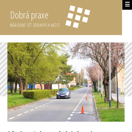
☰
Dobrá praxe
NÁRODNÍ SÍŤ ZDRAVÝCH MĚST