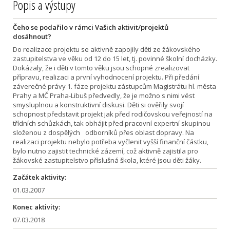
Popis a výstupy
Čeho se podařilo v rámci Vašich aktivit/projektů
dosáhnout?
Do realizace projektu se aktivně zapojily děti ze žákovského
zastupitelstva ve věku od 12 do 15 let, tj. povinné školní docházky.
Dokázaly, že i děti v tomto věku jsou schopné zrealizovat
přípravu, realizaci a první vyhodnocení projektu. Při předání
záverečné právy 1. fáze projektu zástupcům Magistrátu hl. města
Prahy a MČ Praha-Libuš předvedly, že je možno s nimi vést
smysluplnou a konstruktivní diskusi. Děti si ověřily svojí
schopnost představit projekt jak před rodičovskou veřejností na
třídních schůzkách, tak obhájit před pracovní expertní skupinou
složenou z dospělých odborníků přes oblast dopravy. Na
realizaci projektu nebylo potřeba vyčlenit vyšší finanční částku,
bylo nutno zajistit technické zázemí, což aktivně zajistila pro
žákovské zastupitelstvo příslušná škola, ktéré jsou děti žáky.
Začátek aktivity:
01.03.2007
Konec aktivity:
07.03.2018