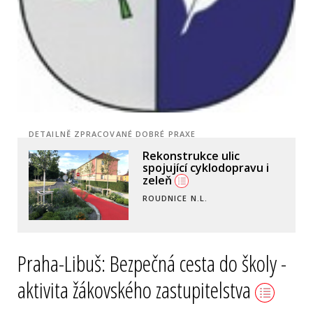
DETAILNĚ ZPRACOVANÉ DOBRÉ PRAXE
Rekonstrukce ulic
Sdílení sdílených kol mezi
spojující cyklodopravu i
městy
zeleň
KOPŘIVNICE, NOVÝ JIČÍN
ROUDNICE N.L.
Praha-Libuš: Bezpečná cesta do školy -
aktivita žákovského zastupitelstva