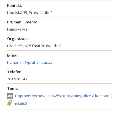
Kontakt:
Libušská 35, Praha 4-Libuš
Příjmení, jméno:
Hájková Iva
Organizace:
Úřad městské části Praha-Libuš
E-mail:
humanitni@praha-libus.cz
Telefon:
261 910 145
Téma:
Dopravní výchova a osvěta (programy, akce a kampaně)
mládež