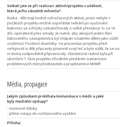
Setkali jste se při realizaci aktivit/projektu s událostí,
která je/ho zásadně ovlivnila?
Rizika - děti mají hodně volnočasových aktivit, proto nebylo v
počátcích projektu možné uspořádat setkání po vyučování.
Nakonec se schůzky uskutečňovaly o velké přestávce 1x za 14
dní, operativně přes emaily. Je nutné, aby alespoň jeden člen
žákovského zastupitelstva byl chápán ostatními dětmi jako vůdčí
osobnost. Pozitivní okamžiky- na prezentaci projektu před
veřejností si děti připravily písemně svojí řeč a bylo vidět, že se na
ní doma zodpovědně připravovaly. Všeobecná radost byla při
ukončení 1. fáze projektu oficiálním předáním sumarizace
problémových míst představiteli a projektantovi MHMP.
Média, propagace
Jakým způsobem probíhala komunikace s médii a jaké
byly mediální výstupy?
- novinové články
- přímé vstupy do rozhlasového vysílání
Příloha: