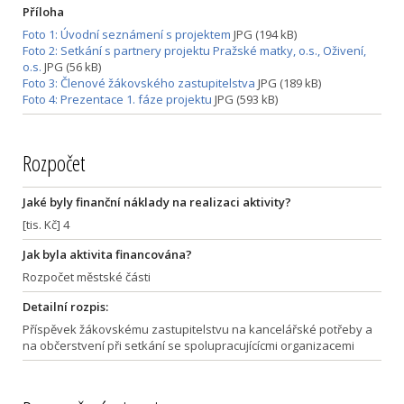
Příloha
Foto 1: Úvodní seznámení s projektem
JPG (194 kB)
Foto 2: Setkání s partnery projektu Pražské matky, o.s., Oživení,
o.s.
JPG (56 kB)
Foto 3: Členové žákovského zastupitelstva
JPG (189 kB)
Foto 4: Prezentace 1. fáze projektu
JPG (593 kB)
Rozpočet
Jaké byly finanční náklady na realizaci aktivity?
[tis. Kč] 4
Jak byla aktivita financována?
Rozpočet městské části
Detailní rozpis:
Příspěvek žákovskému zastupitelstvu na kancelářské potřeby a
na občerstvení při setkání se spolupracujícícmi organizacemi