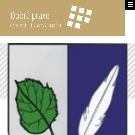
☰
Dobrá praxe
NÁRODNÍ SÍŤ ZDRAVÝCH MĚST