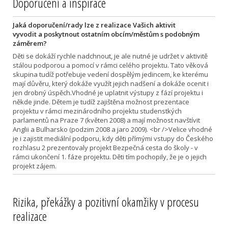
Doporučení a inspirace
Jaká doporučení/rady lze z realizace Vašich aktivit
vyvodit a poskytnout ostatním obcím/městům s podobným
záměrem?
Děti se dokáží rychle nadchnout, je ale nutné je udržet v aktivitě
stálou podporou a pomocí v rámci celého projektu. Tato věková
skupina tudíž potřebuje vedení dospělým jedincem, ke kterému
mají důvěru, který dokáže využít jejich nadšení a dokáže ocenit i
jen drobný úspěch.Vhodné je uplatnit výstupy z fází projektu i
někde jinde. Dětem je tudíž zajištěna možnost prezentace
projektu v rámci mezinárodního projektu studenstkých
parlamentů na Praze 7 (květen 2008) a mají možnost navštívit
Anglii a Bulharsko (podzim 2008 a jaro 2009). <br />Velice vhodné
je i zajistit mediální podporu, kdy děti přímými vstupy do Českého
rozhlasu 2 prezentovaly projekt Bezpečná cesta do školy - v
rámci ukončení 1. fáze projektu. Děti tím pochopily, že je o jejich
projekt zájem.
Rizika, překážky a pozitivní okamžiky v procesu
realizace