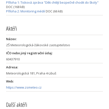
Příloha 1: Tisková zpráva "Děti chtějí bezpečně chodit do školy"
DOC (168 kB)
Příloha 2: Monitoring médií
DOC (66 kB)
Aktéři
Název:
ZŠ Meteorologická-žákovské zastupitelstvo
IČO nebo jiný registrační údaj:
60437910
Adresa:
Meteorologická 181, Praha 4-Libuš
Web:
https://www.zsmeteo.cz
Další aktéři