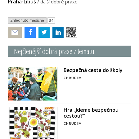
Praha-Libuš
/
další dobré praxe
Zhlédnuto měsíčně
34
Poslat
Nejčtenější dobrá praxe z tématu
Bezpečná cesta do školy
CHRUDIM
Hra „Jdeme bezpečnou
cestou?“
CHRUDIM