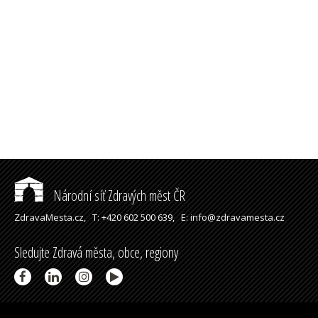
Národní síť Zdravých měst ČR
ZdravaMesta.cz,
T: +420 602 500 639,
E: info@zdravamesta.cz
Sledujte Zdravá města, obce, regiony
Partneři a spolupráce