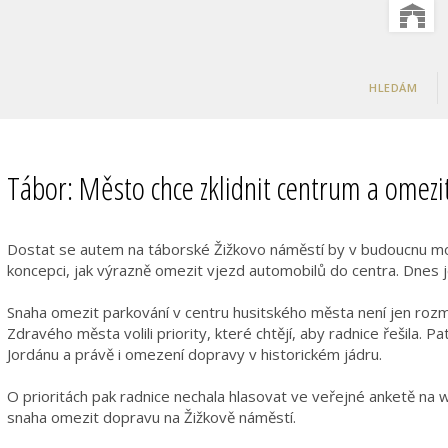
HLEDÁM
Tábor: Město chce zklidnit centrum a omezi
Dostat se autem na táborské Žižkovo náměstí by v budoucnu mohl
koncepci, jak výrazně omezit vjezd automobilů do centra. Dnes 
Snaha omezit parkování v centru husitského města není jen rozma
Zdravého města volili priority, které chtějí, aby radnice řešila. Pa
Jordánu a právě i omezení dopravy v historickém jádru.
O prioritách pak radnice nechala hlasovat ve veřejné anketě na w
snaha omezit dopravu na Žižkově náměstí.