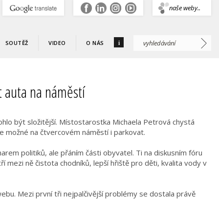
.
naše weby..
i
SOUTĚŽ
VIDEO
O NÁS
t auta na náměstí
o být složitější. Místostarostka Michaela Petrová chystá
je možné na čtvercovém náměstí i parkovat.
rem politiků, ale přáním části obyvatel. Ti na diskusním fóru
tří mezi ně čistota chodníků, lepší hřiště pro děti, kvalita vody v
ebu. Mezi první tři nejpalčivější problémy se dostala právě