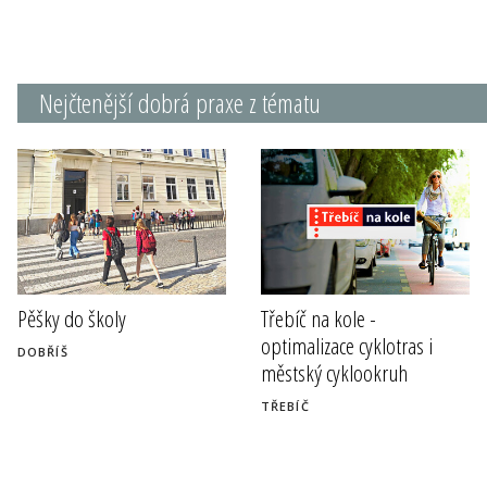
Nejčtenější dobrá praxe z tématu
Pěšky do školy
Třebíč na kole -
optimalizace cyklotras i
DOBŘÍŠ
městský cyklookruh
TŘEBÍČ