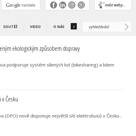
.
naše weby..
i
SOUTĚŽ
VIDEO
O NÁS
íbeným ekologickým způsobem dopravy
va podporuje systém sílených kol (bikesharing) a lidem
ů v Česku
 (DPO) nově disponuje největší sítí elektrobusů v Česku...