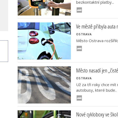
bezkontaktní platby...
Ve městě přibyla auta 
OSTRAVA
Město Ostrava rozšířil
Město nasadí jen „čist
OSTRAVA
Už za tři roky chce mít
autobusy, které bude..
Nové cykloboxy ve ško