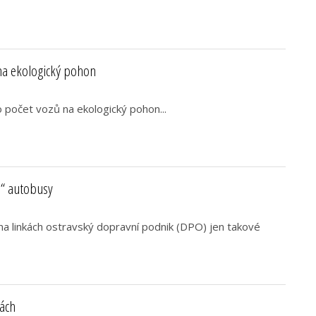
na ekologický pohon
o počet vozů na ekologický pohon...
é“ autobusy
 na linkách ostravský dopravní podnik (DPO) jen takové
lách