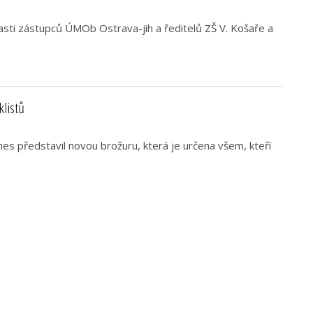
asti zástupců ÚMOb Ostrava-jih a ředitelů ZŠ V. Košaře a
klistů
es představil novou brožuru, která je určena všem, kteří