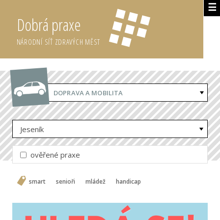
☰
Dobrá praxe
NÁRODNÍ SÍŤ ZDRAVÝCH MĚST
DOPRAVA A MOBILITA
Jeseník
ověřené praxe
smart
senioři
mládež
handicap