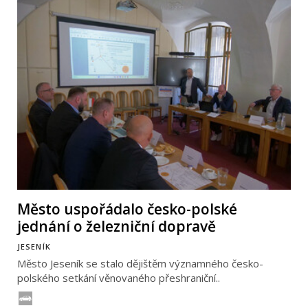
Město uspořádalo česko-polské
jednání o železniční dopravě
JESENÍK
Město Jeseník se stalo dějištěm významného česko-
polského setkání věnovaného přeshraniční..