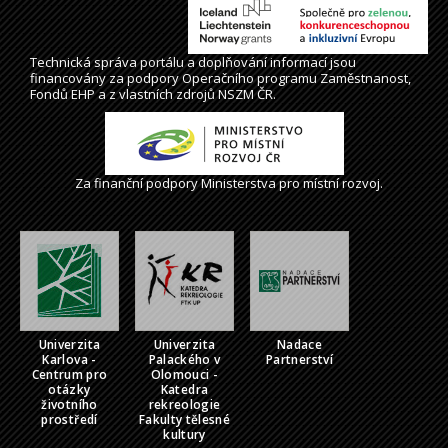
Technická správa
portálu
a doplňování informací jsou
financovány za podpory Operačního programu Zaměstnanost,
Fondů EHP a z vlastních zdrojů NSZM ČR.
Za finanční podpory Ministerstva pro místní rozvoj.
Univerzita
Univerzita
Nadace
Karlova -
Palackého v
Partnerství
Centrum pro
Olomouci -
otázky
Katedra
životního
rekreologie
prostředí
Fakulty tělesné
kultury