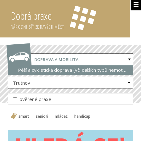
☰
Dobrá praxe
NÁRODNÍ SÍŤ ZDRAVÝCH MĚST
DOPRAVA A MOBILITA
Pěší a cyklistická doprava (vč. dalších typů nemotorové dopravy)
Trutnov
ověřené praxe
smart
senioři
mládež
handicap