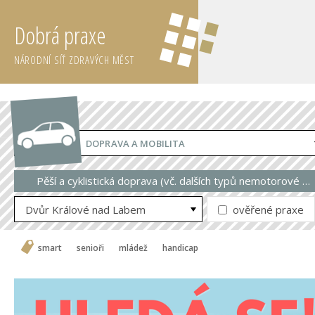
Dobrá praxe
NÁRODNÍ SÍŤ ZDRAVÝCH MĚST
DOPRAVA A MOBILITA
Pěší a cyklistická doprava (vč. dalších typů nemotorové dopravy)
Dvůr Králové nad Labem
ověřené praxe
smart
senioři
mládež
handicap