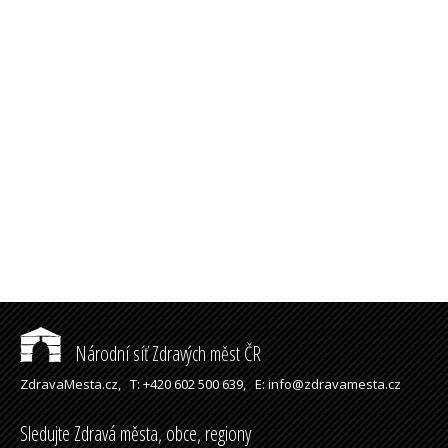
Národní síť Zdravých měst ČR
ZdravaMesta.cz,
T: +420 602 500 639,
E: info@zdravamesta.cz
Sledujte Zdravá města, obce, regiony