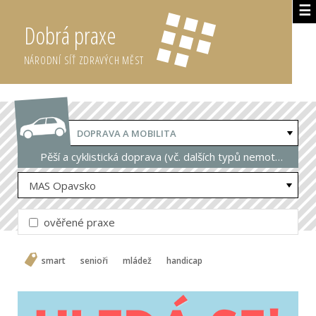
☰
Dobrá praxe
NÁRODNÍ SÍŤ ZDRAVÝCH MĚST
DOPRAVA A MOBILITA
Pěší a cyklistická doprava (vč. dalších typů nemotorové dopravy)
MAS Opavsko
ověřené praxe
smart
senioři
mládež
handicap