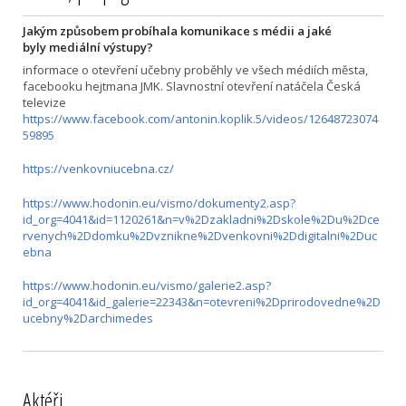
Jakým způsobem probíhala komunikace s médii a jaké
byly mediální výstupy?
informace o otevření učebny proběhly ve všech médiích města,
facebooku hejtmana JMK. Slavnostní otevření natáčela Česká
televize
https://www.facebook.com/antonin.koplik.5/videos/12648723074
59895
https://venkovniucebna.cz/
https://www.hodonin.eu/vismo/dokumenty2.asp?
id_org=4041&id=1120261&n=v%2Dzakladni%2Dskole%2Du%2Dce
rvenych%2Ddomku%2Dvznikne%2Dvenkovni%2Ddigitalni%2Duc
ebna
https://www.hodonin.eu/vismo/galerie2.asp?
id_org=4041&id_galerie=22343&n=otevreni%2Dprirodovedne%2D
ucebny%2Darchimedes
Aktéři