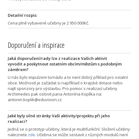
Detailní rozpis:
Cena plně vybavené učebny je 2 950 000Kč.
Doporučení a inspirace
Jaká doporučení/rady lze z realizace Vašich aktivit
vyvodit a poskytnout ostatním obcím/městům s podobným
záměrem?
U nás bylo impulzem tornádo a to není dobrý příklad pro ostatní
obce. Možností je zažádat si například o krajské dotace nebo
najít sponzory pro výstavbu. Pro pomoc s realizací učebny
Archimedes pak oslovit pana Antonína Koplíka na:
antonin.koplik@eduvision.cz
Jaké byly silné stránky Vaší aktivity/projektu při jeho
realizaci?
Jedná se o prototyp učebny, která je multifunkční. Složení učebny
naleznete
zde
. Učebna se může sestavit z různých modulů není