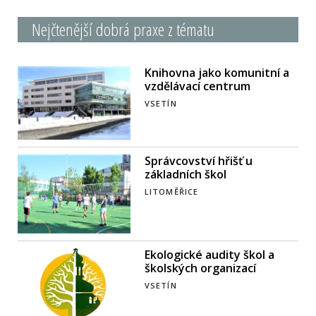
Nejčtenější dobrá praxe z tématu
Knihovna jako komunitní a
vzdělávací centrum
VSETÍN
Správcovství hřišť u
základních škol
LITOMĚŘICE
Ekologické audity škol a
školských organizací
VSETÍN