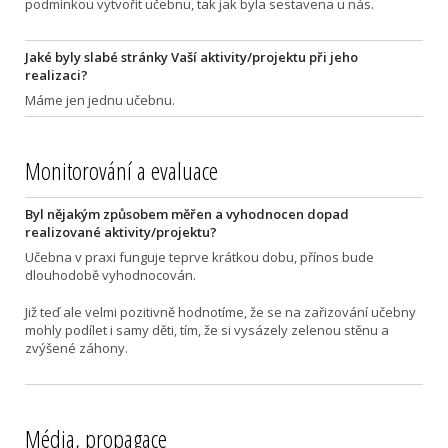
podmínkou vytvořit učebnu, tak jak byla sestavena u nás.
Jaké byly slabé stránky Vaší aktivity/projektu při jeho
realizaci?
Máme jen jednu učebnu.
Monitorování a evaluace
Byl nějakým způsobem měřen a vyhodnocen dopad
realizované aktivity/projektu?
Učebna v praxi funguje teprve krátkou dobu, přínos bude
dlouhodobě vyhodnocován.
Již teď ale velmi pozitivně hodnotíme, že se na zařizování učebny
mohly podílet i samy děti, tím, že si vysázely zelenou stěnu a
zvýšené záhony.
Média, propagace