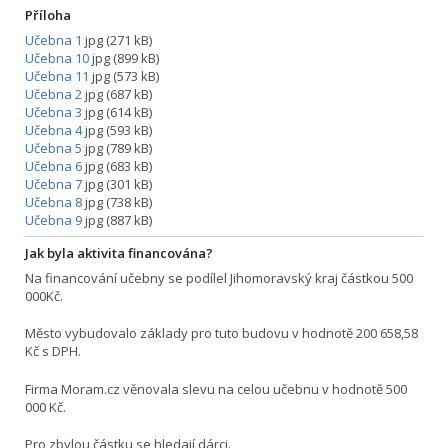
Příloha
Učebna 1
jpg (271 kB)
Učebna 10
jpg (899 kB)
Učebna 11
jpg (573 kB)
Učebna 2
jpg (687 kB)
Učebna 3
jpg (614 kB)
Učebna 4
jpg (593 kB)
Učebna 5
jpg (789 kB)
Učebna 6
jpg (683 kB)
Učebna 7
jpg (301 kB)
Učebna 8
jpg (738 kB)
Učebna 9
jpg (887 kB)
Jak byla aktivita financována?
Na financování učebny se podílel Jihomoravský kraj částkou 500
000Kč.
Město vybudovalo základy pro tuto budovu v hodnotě 200 658,58
Kč s DPH.
Firma Moram.cz věnovala slevu na celou učebnu v hodnotě 500
000 Kč.
Pro zbylou částku se hledají dárci.