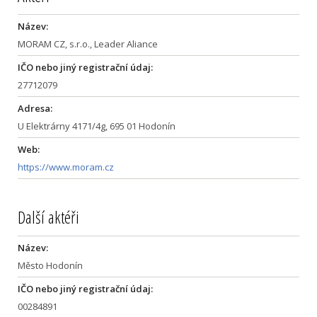
Název:
MORAM CZ, s.r.o., Leader Aliance
IČO nebo jiný registrační údaj:
27712079
Adresa:
U Elektrárny 4171/4g, 695 01 Hodonín
Web:
https://www.moram.cz
Další aktéři
Název:
Město Hodonín
IČO nebo jiný registrační údaj:
00284891