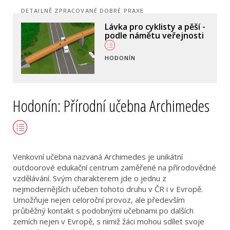
DETAILNĚ ZPRACOVANÉ DOBRÉ PRAXE
Pěšky do školy -
razítkovací soutěž
JILEMNICE
Hodonín: Přírodní učebna Archimedes
Venkovní učebna nazvaná Archimedes je unikátní
outdoorové edukační centrum zaměřené na přírodovědné
vzdělávání. Svým charakterem jde o jednu z
nejmodernějších učeben tohoto druhu v ČR i v Evropě.
Umožňuje nejen celoroční provoz, ale především
průběžný kontakt s podobnými učebnami po dalších
zemích nejen v Evropě, s nimiž žáci mohou sdílet svoje