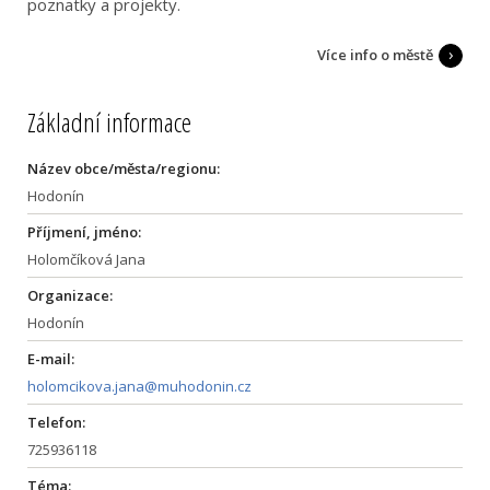
poznatky a projekty.
Více info o městě
Základní informace
Název obce/města/regionu:
Hodonín
Příjmení, jméno:
Holomčíková Jana
Organizace:
Hodonín
E-mail:
holomcikova.jana@muhodonin.cz
Telefon:
725936118
Téma: