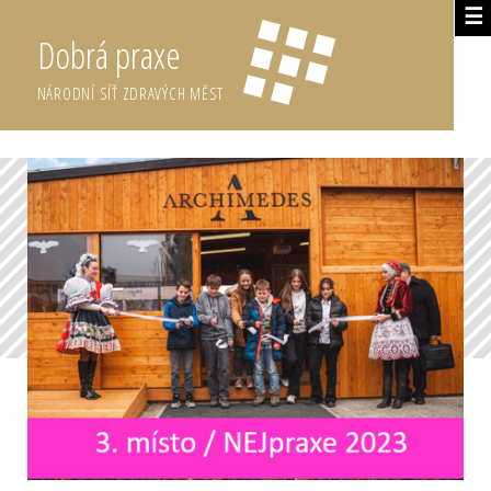
☰
Dobrá praxe
NÁRODNÍ SÍŤ ZDRAVÝCH MĚST