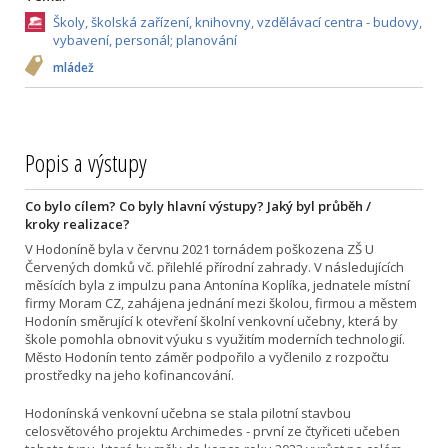
Školy, školská zařízení, knihovny, vzdělávací centra - budovy,
vybavení, personál; planování
mládež
Popis a výstupy
Co bylo cílem? Co byly hlavní výstupy? Jaký byl průběh /
kroky realizace?
V Hodoníně byla v červnu 2021 tornádem poškozena ZŠ U
Červených domků vč. přilehlé přírodní zahrady. V následujících
měsících byla z impulzu pana Antonína Koplíka, jednatele místní
firmy Moram CZ, zahájena jednání mezi školou, firmou a městem
Hodonín směrující k otevření školní venkovní učebny, která by
škole pomohla obnovit výuku s využitím moderních technologií.
Město Hodonín tento záměr podpořilo a vyčlenilo z rozpočtu
prostředky na jeho kofinancování.
Hodonínská venkovní učebna se stala pilotní stavbou
celosvětového projektu Archimedes - první ze čtyřiceti učeben