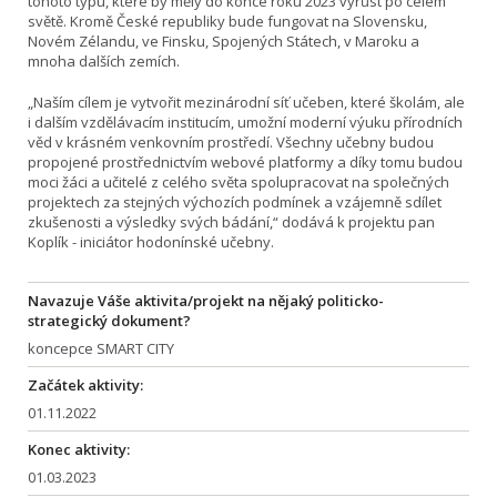
tohoto typu, které by měly do konce roku 2023 vyrůst po celém
světě. Kromě České republiky bude fungovat na Slovensku,
Novém Zélandu, ve Finsku, Spojených Státech, v Maroku a
mnoha dalších zemích.
„Naším cílem je vytvořit mezinárodní síť učeben, které školám, ale
i dalším vzdělávacím institucím, umožní moderní výuku přírodních
věd v krásném venkovním prostředí. Všechny učebny budou
propojené prostřednictvím webové platformy a díky tomu budou
moci žáci a učitelé z celého světa spolupracovat na společných
projektech za stejných výchozích podmínek a vzájemně sdílet
zkušenosti a výsledky svých bádání,“ dodává k projektu pan
Koplík - iniciátor hodonínské učebny.
Navazuje Váše aktivita/projekt na nějaký politicko-
strategický dokument?
koncepce SMART CITY
Začátek aktivity:
01.11.2022
Konec aktivity:
01.03.2023