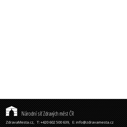
Národní síť Zdravých měst ČR
ZdravaMesta.cz,
T: +420 602 500 639,
E: info@zdravamesta.cz