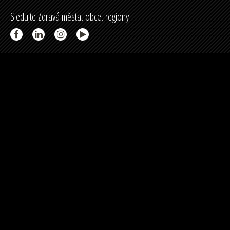
Sledujte Zdravá města, obce, regiony
Partneři a spolupráce
Podpořeno