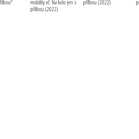
řilbou"
mobility vč. Na kolo jen s
přílbou
(2022)
p
přilbou
(2022)