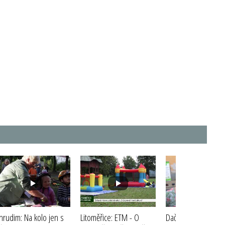
hrudim: Na kolo jen s
Litoměřice: ETM - O
Dačice: Den bez au