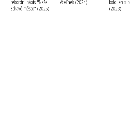
rekordní nápis "Naše
Včelínek
(2024)
kolo jen s p
Zdravé město"
(2025)
(2023)