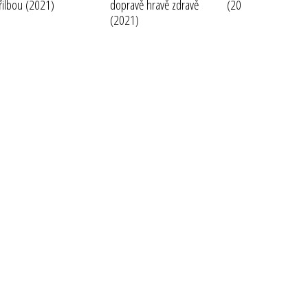
řilbou
(2021)
dopravě hravě zdravě
(2021)
(2021)