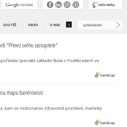
.
naše weby..
i
SOUTĚŽ
VIDEO
O NÁS
neb "Převez svého zastupitele"
spořádala Speciální základní škola v Poděbradech ve
handicap
ovou mapu bariérovosti
sta, kam se nedostanou zdravotně postižení, maminky
handicap