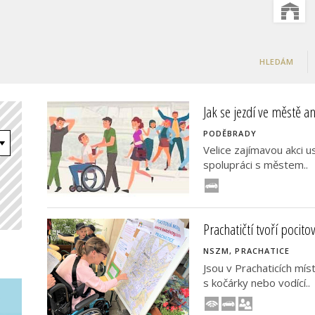
HLEDÁM
Jak se jezdí ve městě a
PODĚBRADY
Velice zajímavou akci u
spolupráci s městem..
Prachatičtí tvoří pocit
NSZM, PRACHATICE
Jsou v Prachaticích mí
s kočárky nebo vodící..